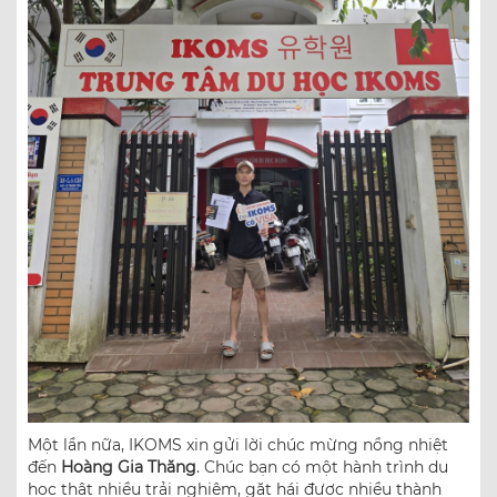
Một lần nữa, IKOMS xin gửi lời chúc mừng nồng nhiệt
đến
Hoàng Gia Thăng
. Chúc bạn có một hành trình du
học thật nhiều trải nghiệm, gặt hái được nhiều thành