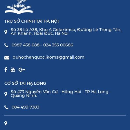
TRỤ SỞ CHÍNH TẠI HÀ NỘI
Số 38 Lô A38, Khu A Geleximco, Đường Lê Trọng Tấn,
An Khánh, Hoài Đức, Hà Nội
0987 458 688 - 024 355 00686
duhochanquoc.ikoms@gmail.com
CƠ SỞ TẠI HẠ LONG
Số 473 Nguyễn Văn Cừ - Hồng Hải - TP Hạ Long -
Quảng Ninh.
084 499 7383