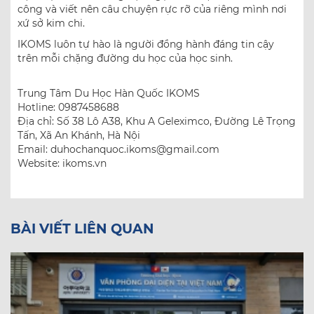
công và viết nên câu chuyện rực rỡ của riêng mình nơi
xứ sở kim chi.
IKOMS luôn tự hào là người đồng hành đáng tin cậy
trên mỗi chặng đường du học của học sinh.
Trung Tâm Du Học Hàn Quốc IKOMS
Hotline: 0987458688
Địa chỉ: Số 38 Lô A38, Khu A Geleximco, Đường Lê Trọng
Tấn, Xã An Khánh, Hà Nội
Email: duhochanquoc.ikoms@gmail.com
Website: ikoms.vn
BÀI VIẾT LIÊN QUAN