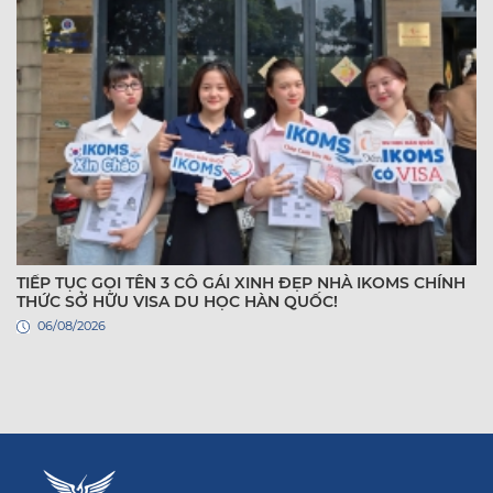
TIẾP TỤC GỌI TÊN 3 CÔ GÁI XINH ĐẸP NHÀ IKOMS CHÍNH
THỨC SỞ HỮU VISA DU HỌC HÀN QUỐC!
06/08/2026