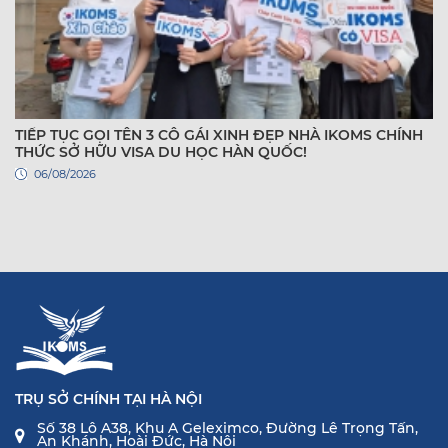
TIẾP TỤC GỌI TÊN 3 CÔ GÁI XINH ĐẸP NHÀ IKOMS CHÍNH
THỨC SỞ HỮU VISA DU HỌC HÀN QUỐC!
06/08/2026
TRỤ SỞ CHÍNH TẠI HÀ NỘI
Số 38 Lô A38, Khu A Geleximco, Đường Lê Trọng Tấn,
An Khánh, Hoài Đức, Hà Nội