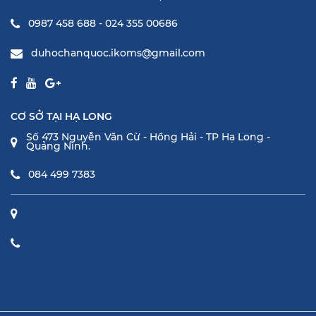
0987 458 688 - 024 355 00686
duhochanquoc.ikoms@gmail.com
CƠ SỞ TẠI HẠ LONG
Số 473 Nguyễn Văn Cừ - Hồng Hải - TP Hạ Long -
Quảng Ninh.
084 499 7383