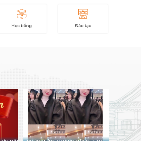
Học bổng
Đào tạo
Xin thư 