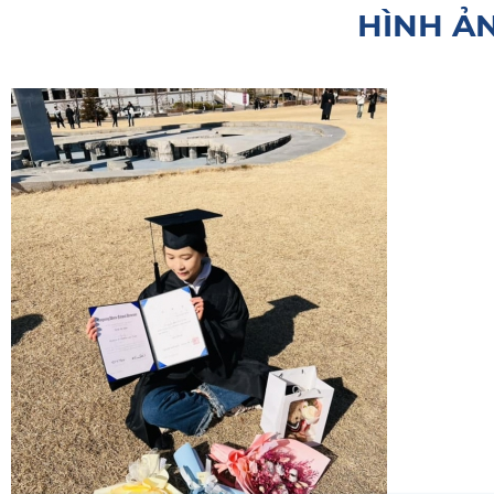
HÌNH Ả