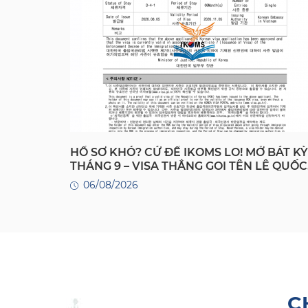
HỒ SƠ KHÓ? CỨ ĐỂ IKOMS LO! MỞ BÁT KỲ
THÁNG 9 – VISA THẲNG GỌI TÊN LÊ QUỐC
ĐẠT!
06/08/2026
C