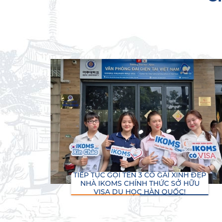
TIẾP TỤC GỌI TÊN 3 CÔ GÁI XINH ĐẸP
NHÀ IKOMS CHÍNH THỨC SỞ HỮU
VISA DU HỌC HÀN QUỐC!