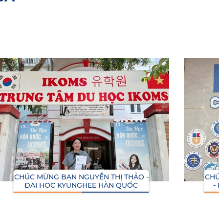
CHÚC MỪNG BẠN NGUYỄN THỊ THẢO -
CHÚ
ĐẠI HỌC KYUNGHEE HÀN QUỐC
-