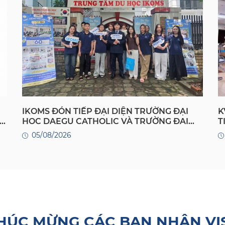
IKOMS ĐÓN TIẾP ĐẠI DIỆN TRƯỜNG ĐẠI
K
HỌC DAEGU CATHOLIC VÀ TRƯỜNG ĐẠI
T
HỌC YONGSAN HÀN QUỐC: MỞ RỘNG CƠ
Q
05/08/2026
HỘI DU HỌC CHO HỌC SINH VIỆT NAM
HÚC MỪNG CÁC BẠN NHẬN VI