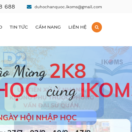
8 688
duhochanquoc.ikoms@gmail.com
O
TIN TỨC
CẨM NANG
LIÊN HỆ