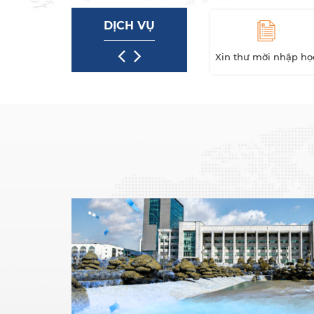
DỊCH VỤ
ổng
Đào tạo
Xin thư mời nhập họ