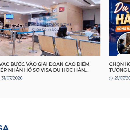
VAC BƯỚC VÀO GIAI ĐOẠN CAO ĐIỂM
CHỌN IK
IẾP NHẬN HỒ SƠ VISA DU HỌC HÀN
TƯƠNG L
UỐC – HỌC SINH CẦN CHUẨN BỊ GÌ?
31/07/2026
21/07/2
SA