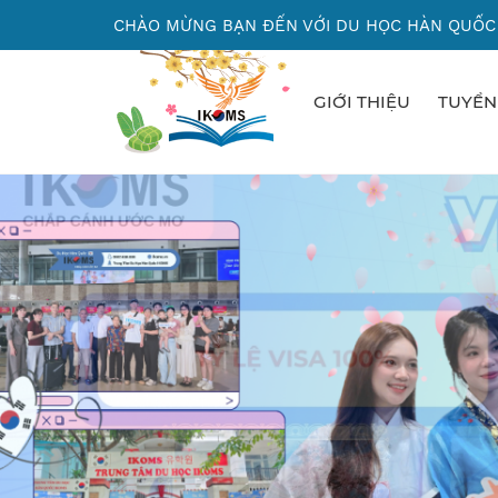
Nhảy
CHÀO MỪNG BẠN ĐẾN VỚI DU HỌC HÀN QUỐC
đến
nội
dung
GIỚI THIỆU
TUYỂN