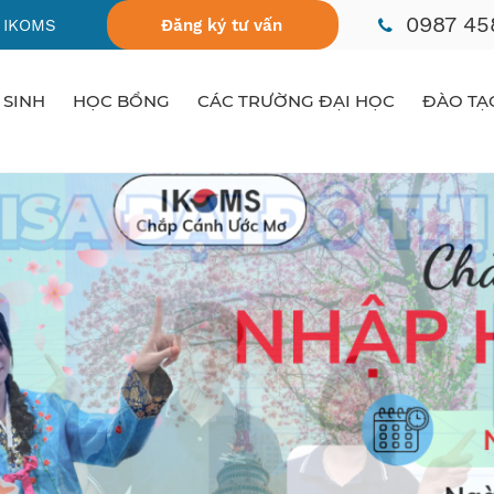
0987 45
 IKOMS
Đăng ký tư vấn
 SINH
HỌC BỔNG
CÁC TRƯỜNG ĐẠI HỌC
ĐÀO TẠ