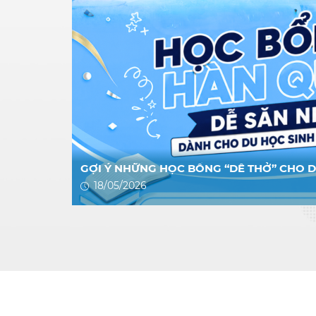
GỢI Ý NHỮNG HỌC BỔNG “DỄ THỞ” CHO 
18/05/2026